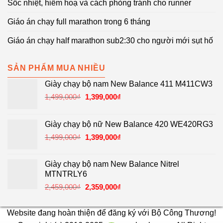
Sốc nhiệt, hiểm hoạ và cách phòng tránh cho runner
Giáo án chạy full marathon trong 6 tháng
Giáo án chạy half marathon sub2:30 cho người mới sụt hố
SẢN PHẨM MUA NHIỀU
Giày chạy bộ nam New Balance 411 M411CW3
Giá
Giá
1,499,000
₫
1,399,000
₫
gốc
hiện
là:
tại
Giày chạy bộ nữ New Balance 420 WE420RG3
1,499,000₫.
là:
Giá
Giá
1,499,000
₫
1,399,000
₫
1,399,000₫.
gốc
hiện
là:
tại
Giày chạy bộ nam New Balance Nitrel
1,499,000₫.
là:
MTNTRLY6
1,399,000₫.
Giá
Giá
2,459,000
₫
2,359,000
₫
gốc
hiện
là:
tại
Website đang hoàn thiện để đăng ký với Bộ Công Thương!
2,459,000₫.
là: