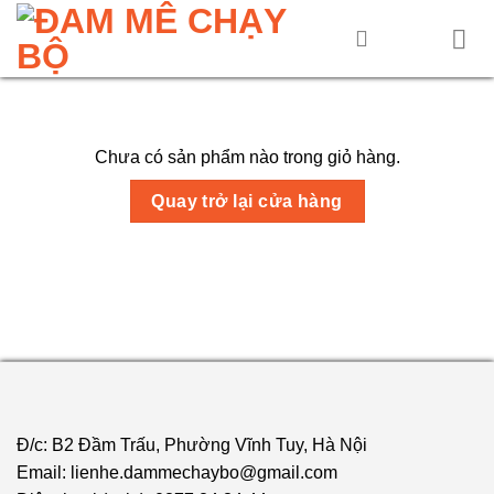
Skip
to
content
Chưa có sản phẩm nào trong giỏ hàng.
Quay trở lại cửa hàng
Đ/c: B2 Đầm Trấu, Phường Vĩnh Tuy, Hà Nội
Email: lienhe.dammechaybo@gmail.com