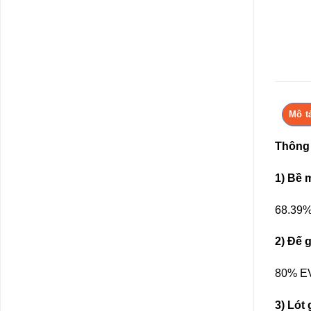
Mô t
Thông 
1) Bề 
68.39%
2) Đế 
80% EV
3) Lót