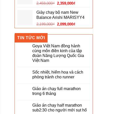
Giá
Giá
2,459,000
₫
2,359,000
₫
2,159,000₫.
gốc
hiện
Giày chạy bộ nam New
là:
tại
Balance Arishi MARISYY4
2,459,000₫.
là:
Giá
Giá
2,199,000
₫
2,099,000
₫
2,359,000₫.
gốc
hiện
là:
tại
TIN TỨC MỚI
2,199,000₫.
là:
2,099,000₫.
Goya Việt Nam đồng hành
cùng môn điền kinh của tập
đoàn Năng Lượng Quốc Gia
Việt Nam
Sốc nhiệt, hiểm hoạ và cách
phòng tránh cho runner
Giáo án chạy full marathon
trong 6 tháng
Giáo án chạy half marathon
sub2:30 cho người mới sụt hố