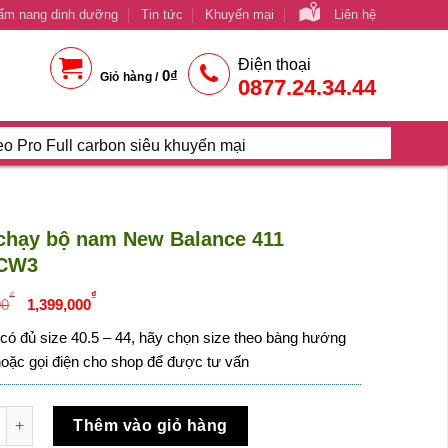
ẩm nang dinh dưỡng
Tin tức
Khuyến mại
Liên hệ
Điện thoại
0
₫
Giỏ hàng /
0877.24.34.44
 Full carbon siêu khuyến mại
chạy bộ nam New Balance 411
CW3
Giá
Giá
₫
₫
00
1,399,000
gốc
hiện
có đủ size 40.5 – 44, hãy chọn size theo bàng hướng
là:
tại
oặc gọi điện cho shop để được tư vấn
1,499,000₫.
là:
1,399,000₫.
ạy bộ nam New Balance 411 M411CW3 số lượng
Thêm vào giỏ hàng