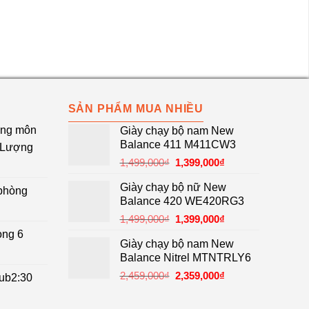
SẢN PHẨM MUA NHIỀU
ùng môn
Giày chạy bộ nam New
Balance 411 M411CW3
g Lượng
Giá
Giá
1,499,000
₫
1,399,000
₫
gốc
hiện
Giày chạy bộ nữ New
 phòng
là:
tại
Balance 420 WE420RG3
1,499,000₫.
là:
Giá
Giá
1,499,000
₫
1,399,000
₫
1,399,000₫.
gốc
hiện
ong 6
Giày chạy bộ nam New
là:
tại
Balance Nitrel MTNTRLY6
1,499,000₫.
là:
Giá
Giá
2,459,000
₫
2,359,000
₫
1,399,000₫.
sub2:30
gốc
hiện
là:
tại