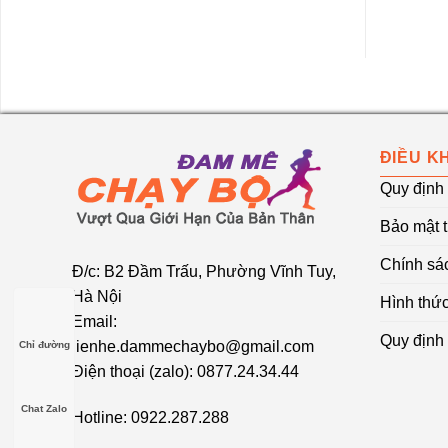
ĐIỀU K
Quy định
Bảo mật t
Chính sá
Đ/c: B2 Đầm Trấu, Phường Vĩnh Tuy,
Hà Nội
Hình thức
Email:
Quy định 
lienhe.dammechaybo@gmail.com
Chỉ đường
Điện thoại (zalo): 0877.24.34.44
Chat Zalo
Hotline: 0922.287.288