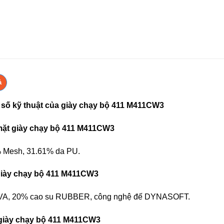
ả
số kỹ thuật của giày chạy bộ 411 M411CW3
mặt giày chạy bộ 411 M411CW3
 Mesh, 31.61% da PU.
giày chạy bộ 411 M411CW3
A, 20% cao su RUBBER, công nghệ đế DYNASOFT.
 giày chạy bộ 411 M411CW3