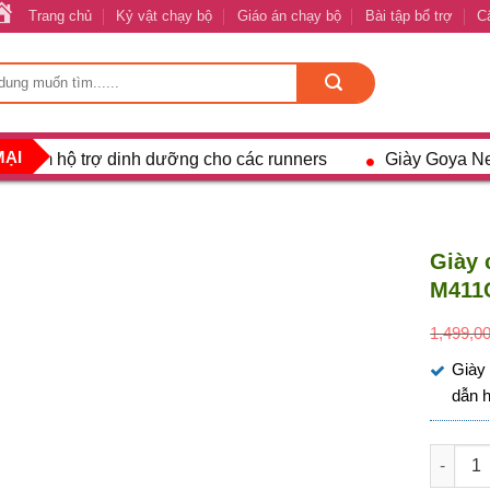
Trang chủ
Kỷ vật chạy bộ
Giáo án chạy bộ
Bài tập bổ trợ
C
MẠI
m hộ trợ dinh dưỡng cho các runners
Giày Goya Neo Pro
Giày 
M411
1,499,0
Giày 
dẫn h
Giày ch