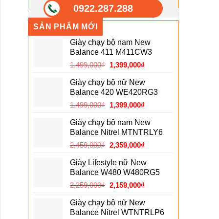
0922.287.288
SẢN PHẨM MỚI
Giày chạy bộ nam New
Balance 411 M411CW3
Giá
Giá
1,499,000
₫
1,399,000
₫
gốc
hiện
Giày chạy bộ nữ New
là:
tại
Balance 420 WE420RG3
1,499,000₫.
là:
Giá
Giá
1,499,000
₫
1,399,000
₫
1,399,000₫.
gốc
hiện
Giày chạy bộ nam New
là:
tại
Balance Nitrel MTNTRLY6
1,499,000₫.
là:
Giá
Giá
2,459,000
₫
2,359,000
₫
1,399,000₫.
gốc
hiện
Giày Lifestyle nữ New
là:
tại
Balance W480 W480RG5
2,459,000₫.
là:
Giá
Giá
2,259,000
₫
2,159,000
₫
2,359,000₫.
gốc
hiện
Giày chạy bộ nữ New
là:
tại
Balance Nitrel WTNTRLP6
2,259,000₫.
là: