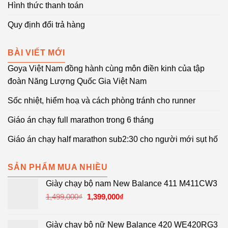
Hình thức thanh toán
Quy định đổi trả hàng
BÀI VIẾT MỚI
Goya Việt Nam đồng hành cùng môn điền kinh của tập
đoàn Năng Lượng Quốc Gia Việt Nam
Sốc nhiệt, hiểm hoạ và cách phòng tránh cho runner
Giáo án chạy full marathon trong 6 tháng
Giáo án chạy half marathon sub2:30 cho người mới sụt hố
SẢN PHẨM MUA NHIỀU
Giày chạy bộ nam New Balance 411 M411CW3
Giá
Giá
1,499,000
₫
1,399,000
₫
gốc
hiện
là:
tại
Giày chạy bộ nữ New Balance 420 WE420RG3