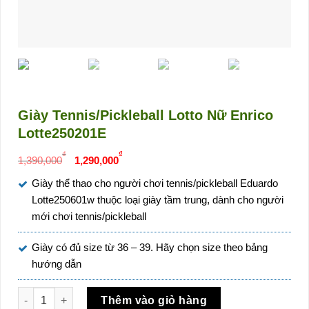
Giày Tennis/Pickleball Lotto Nữ Enrico
Lotte250201E
Giá
Giá
₫
₫
1,390,000
1,290,000
gốc
hiện
Giày thể thao cho người chơi tennis/pickleball Eduardo
là:
tại
Lotte250601w thuộc loại giày tầm trung, dành cho người
1,390,000₫.
là:
mới chơi tennis/pickleball
1,290,000₫.
Giày có đủ size từ 36 – 39. Hãy chọn size theo bảng
hướng dẫn
Giày Tennis/Pickleball Lotto Nữ Enrico Lotte250201E số lượn
Thêm vào giỏ hàng