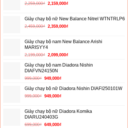
Giá
Giá
2,259,000
₫
2,459,000₫.
2,159,000
₫
là:
gốc
hiện
2,359,000₫.
là:
tại
Giày chạy bộ nữ New Balance Nitrel WTNTRLP6
2,259,000₫.
là:
Giá
Giá
2,459,000
₫
2,359,000
₫
2,159,000₫.
gốc
hiện
là:
tại
Giày chạy bộ nam New Balance Arishi
2,459,000₫.
là:
MARISYY4
2,359,000₫.
Giá
Giá
2,199,000
₫
2,099,000
₫
gốc
hiện
Giày chạy bộ nam Diadora Nishin
là:
tại
DIAFVN24150N
2,199,000₫.
là:
Giá
Giá
999,000
₫
949,000
₫
2,099,000₫.
gốc
hiện
Giày chạy bộ nữ Diadora Nishin DIAFI250101W
là:
tại
Giá
Giá
999,000
₫
999,000₫.
949,000
₫
là:
gốc
hiện
949,000₫.
là:
tại
Giày chạy bộ nữ Diadora Komika
999,000₫.
là:
DIARU240403G
949,000₫.
Giá
Giá
699,000
₫
649,000
₫