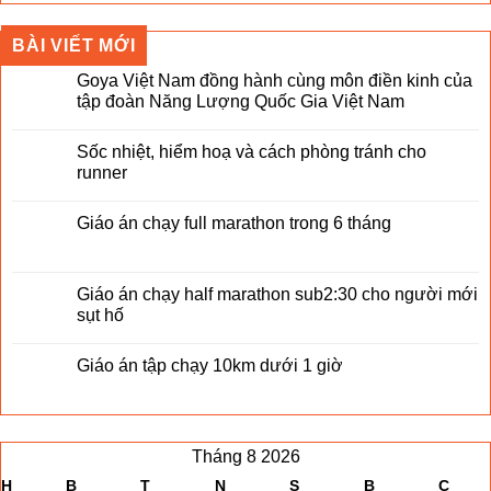
gốc
hiện
là:
tại
BÀI VIẾT MỚI
699,000₫.
là:
649,000₫.
Goya Việt Nam đồng hành cùng môn điền kinh của
tập đoàn Năng Lượng Quốc Gia Việt Nam
Sốc nhiệt, hiểm hoạ và cách phòng tránh cho
runner
Giáo án chạy full marathon trong 6 tháng
Giáo án chạy half marathon sub2:30 cho người mới
sụt hố
Giáo án tập chạy 10km dưới 1 giờ
Tháng 8 2026
H
B
T
N
S
B
C