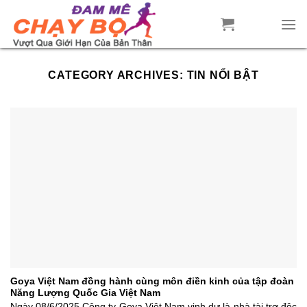
Skip
to
content
CATEGORY ARCHIVES:
TIN NỔI BẬT
Goya Việt Nam đồng hành cùng môn điền kinh của tập đoàn
Năng Lượng Quốc Gia Việt Nam
Ngày 08/6/2025 Công ty Goya Việt Nam vinh dự là nhà tài trợ độc