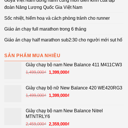
Goya Việt Nam đồng hành cùng môn điền kinh của tập
đoàn Năng Lượng Quốc Gia Việt Nam
Sốc nhiệt, hiểm hoạ và cách phòng tránh cho runner
Giáo án chạy full marathon trong 6 tháng
Giáo án chạy half marathon sub2:30 cho người mới sụt hố
SẢN PHẨM MUA NHIỀU
Giày chạy bộ nam New Balance 411 M411CW3
Giá
Giá
1,499,000
₫
1,399,000
₫
gốc
hiện
là:
tại
Giày chạy bộ nữ New Balance 420 WE420RG3
1,499,000₫.
là:
Giá
Giá
1,499,000
₫
1,399,000
₫
1,399,000₫.
gốc
hiện
là:
tại
Giày chạy bộ nam New Balance Nitrel
1,499,000₫.
là:
MTNTRLY6
1,399,000₫.
Giá
Giá
2,459,000
₫
2,359,000
₫