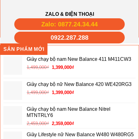
ZALO & ĐIỆN THOẠI
Zalo: 0877.24.34.44
0922.287.288
SẢN PHẨM MỚI
Giày chạy bộ nam New Balance 411 M411CW3
Giá
Giá
1,499,000
₫
1,399,000
₫
gốc
hiện
là:
tại
Giày chạy bộ nữ New Balance 420 WE420RG3
1,499,000₫.
là:
Giá
Giá
1,499,000
₫
1,399,000
₫
1,399,000₫.
gốc
hiện
là:
tại
Giày chạy bộ nam New Balance Nitrel
1,499,000₫.
là:
MTNTRLY6
1,399,000₫.
Giá
Giá
2,459,000
₫
2,359,000
₫
gốc
hiện
Giày Lifestyle nữ New Balance W480 W480RG5
là:
tại